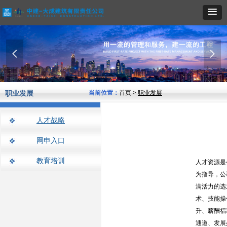
넳
넲
职业发展
当前位置：
首页 >
职业发展
人才战略
网申入口
教育培训
人才资源是
为指导，公
满活力的选
术、技能操
升、薪酬福
通道、发展