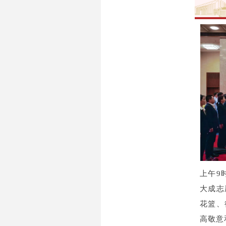
上午9
大成志
花篮、
高敬意