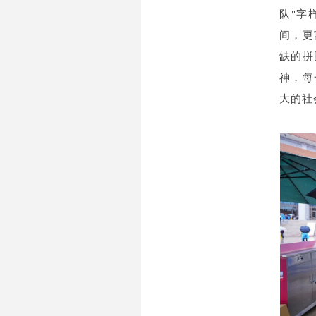
队"字
间，更
缺的拼
神，每
大的社