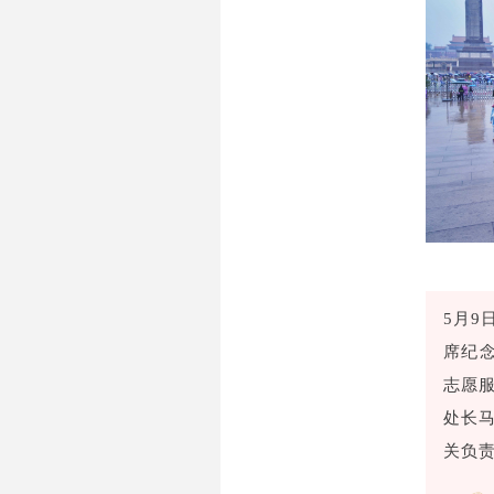
5月9
席纪
志愿
处长马
关负