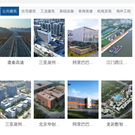
公共建筑
住宅建筑
工业建筑
基础设施
装饰装修
机电安装
海外工程
遵秦高速
三亚崖州湾
阿里巴巴上
江门西江潭
深海科技城
海枫泾飞天
江流域跨界
综合服务中
园一期项目
重点支流综
心二期
合治理工程
（一期）
三亚崖州湾
北京华创高
阿里巴巴张
龙岩数智科
深海科技城
端集成电路
北数据中心
创园