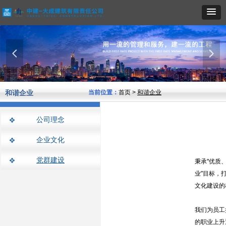
넳
넲
和谐企业
当前位置：
首页 >
和谐企业
公司理念
企业文化
党群建设
秉承“优质
业”目标，
文化建设的
我们为员工
的职业上升